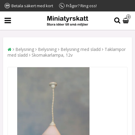
Betala säkert med kort
Frågor? Ring oss!
0
Belysning
Belysning
Belysning med sladd
Taklampor
med sladd
Skomakarlampa, 12v