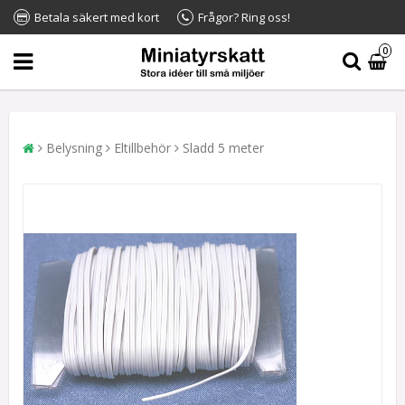
Betala säkert med kort
Frågor? Ring oss!
0
Belysning
Eltillbehör
Sladd 5 meter