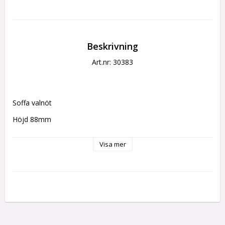
Beskrivning
Art.nr: 30383
Soffa valnöt
Höjd 88mm
Bredd 145mm
Visa mer
Djup 75mm