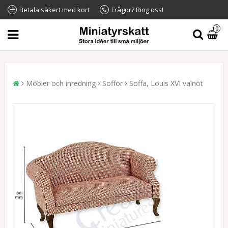
Betala säkert med kort
Frågor? Ring oss!
0
Möbler och inredning
Soffor
Soffa, Louis XVI valnöt