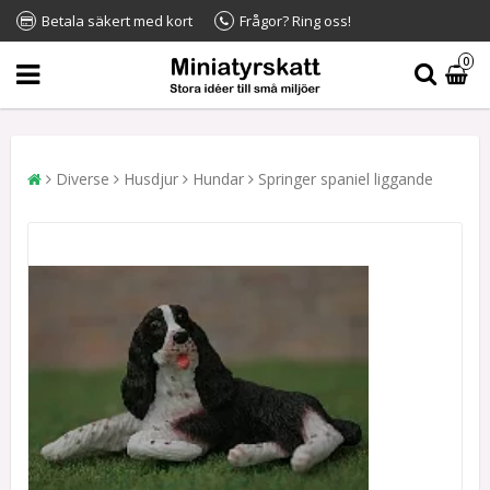
Betala säkert med kort
Frågor? Ring oss!
0
Diverse
Husdjur
Hundar
Springer spaniel liggande