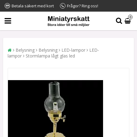
Betala säkert med kort
Frågor? Ring oss!
0
Belysning
Belysning
LED-lampor
LED-
lampor
Stormlampa lågt glas led