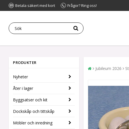
Betala säkert med kort
Frågor? Ring oss!
PRODUKTER
Jubileum 2026
St
Nyheter
Åter i lager
Byggsatser och kit
Dockskåp och tittskåp
Möbler och inredning