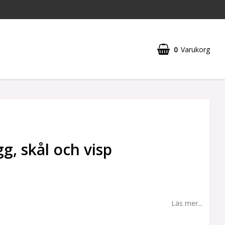
0
Varukorg
g, skål och visp
Läs mer...