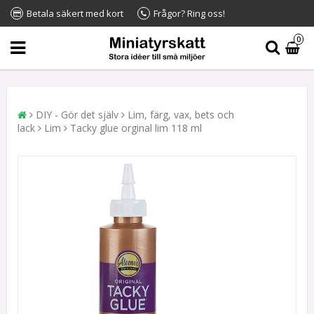
Betala säkert med kort
Frågor? Ring oss!
0
DIY - Gör det själv
Lim, färg, vax, bets och
lack
Lim
Tacky glue orginal lim 118 ml