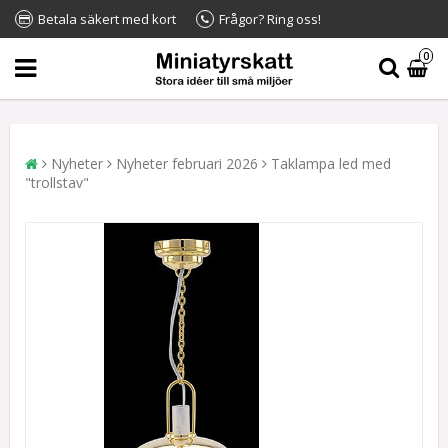
Betala säkert med kort
Frågor? Ring oss!
0
Nyheter
Nyheter februari 2026
Taklampa led med
"trollstav"