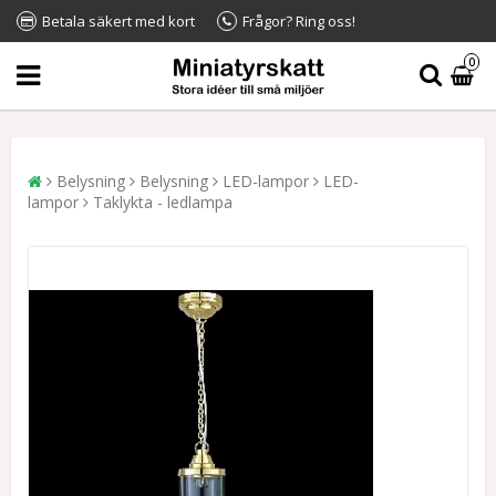
Betala säkert med kort
Frågor? Ring oss!
0
Belysning
Belysning
LED-lampor
LED-
lampor
Taklykta - ledlampa