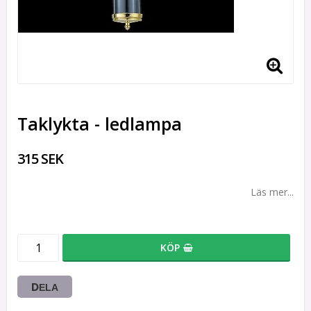
Taklykta - ledlampa
315 SEK
Läs mer...
KÖP
DELA