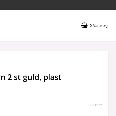
0
Varukorg
Din varukorg är tom
 2 st guld, plast
Läs mer...