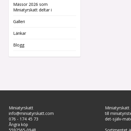
Mässor 2026 som
Miniatyrskatt deltar i
Galleri
Länkar
Blogg
Miniatyrskatt
Miniatyrskatt
info@miniatyrskatt.com
till miniatyris
076 - 174 45 73
det-själv-mate
Ångra köp
5592565-0948
Sortimentet är