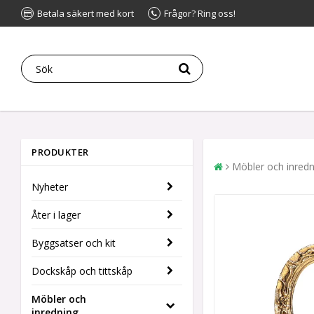
Betala säkert med kort
Frågor? Ring oss!
PRODUKTER
Möbler och inredn
Nyheter
Åter i lager
Byggsatser och kit
Dockskåp och tittskåp
Möbler och
inredning