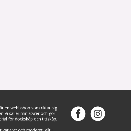
 är en webbshop som riktar sig
ter. Vi säljer miniatyrer och gör-
rial för dockskåp och tittskåp.
 varierat och modernt, allt i