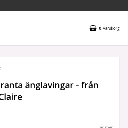
0
Varukorg
e
ranta änglavingar - från
Claire
Läs mer...