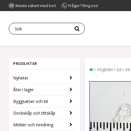
Betala säkert med kort
Frågor? Ring oss!
PRODUKTER
Högtider
Jul
Kit
Nyheter
Åter i lager
Byggsatser och kit
Dockskåp och tittskåp
Möbler och inredning