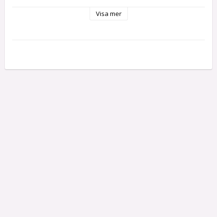
För mått - se bild
Visa mer
Se bilder för exempel hur de kan användas.