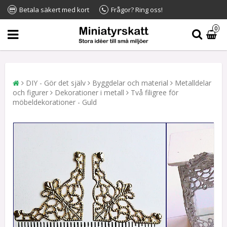
Betala säkert med kort
Frågor? Ring oss!
0
DIY - Gör det själv
Byggdelar och material
Metalldelar
och figurer
Dekorationer i metall
Två filigree för
möbeldekorationer - Guld