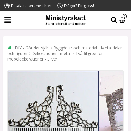
Betala säkert med kort
Frågor? Ring oss!
0
DIY - Gör det själv
Byggdelar och material
Metalldelar
och figurer
Dekorationer i metall
Två filigree för
möbeldekorationer - Silver