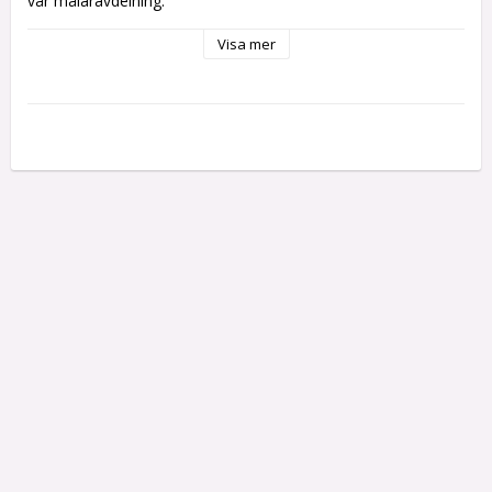
vår målaravdelning.
För mått - se bild
Visa mer
Se bilder för exempel hur de kan användas.