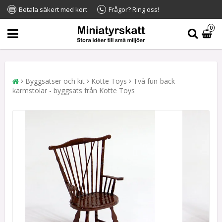
Betala säkert med kort
Frågor? Ring oss!
0
Byggsatser och kit
Kotte Toys
Två fun-back
karmstolar - byggsats från Kotte Toys