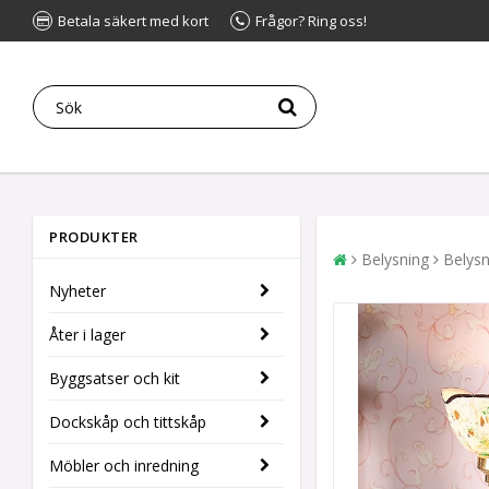
Betala säkert med kort
Frågor? Ring oss!
PRODUKTER
Belysning
Belysn
Nyheter
Åter i lager
Byggsatser och kit
Dockskåp och tittskåp
Möbler och inredning