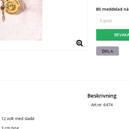
Bli meddelad när
BEVAK
DELA
Beskrivning
Art.nr: 6474
12 volt med sladd
3 cm hög