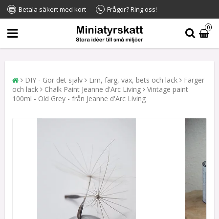
Betala säkert med kort
Frågor? Ring oss!
0
DIY - Gör det själv
Lim, färg, vax, bets och lack
Färger
och lack
Chalk Paint Jeanne d'Arc Living
Vintage paint
100ml - Old Grey - från Jeanne d'Arc Living