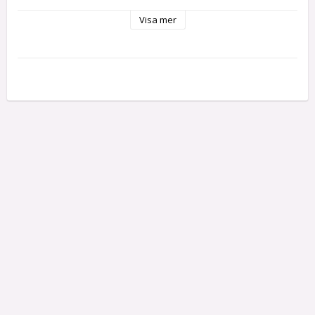
Färgen är vattenbaserad och miljövänlig.
Old Grey- 100mL
Visa mer