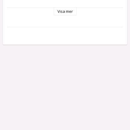
Färgen är vattenbaserad och miljövänlig.
Warm Grey- 100mL
Visa mer