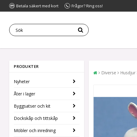
Betala säkert med kort
Frågor? Ring oss!
PRODUKTER
Diverse
Husdjur
Nyheter
Åter i lager
Byggsatser och kit
Dockskåp och tittskåp
Möbler och inredning