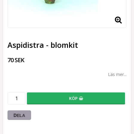
Aspidistra - blomkit
70 SEK
Läs mer...
KÖP
DELA