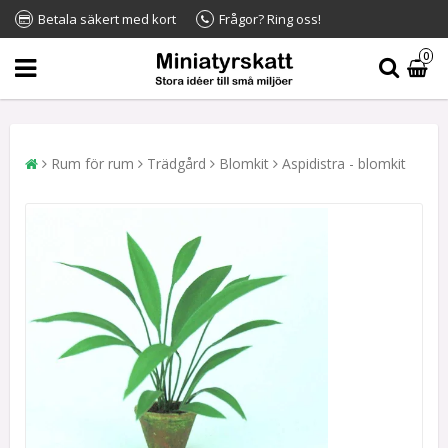
Betala säkert med kort
Frågor? Ring oss!
0
Rum för rum
Trädgård
Blomkit
Aspidistra - blomkit