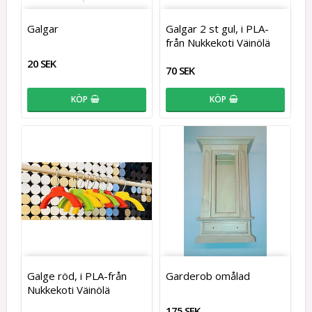
Galgar
Galgar 2 st gul, i PLA-
från Nukkekoti Väinölä
20 SEK
70 SEK
KÖP
KÖP
Galge röd, i PLA-från
Garderob omålad
Nukkekoti Väinölä
175 SEK