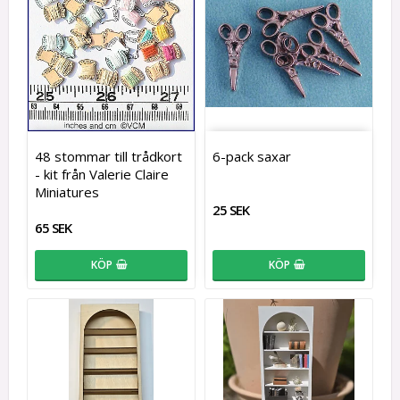
48 stommar till trådkort
6-pack saxar
- kit från Valerie Claire
Miniatures
25 SEK
65 SEK
KÖP
KÖP