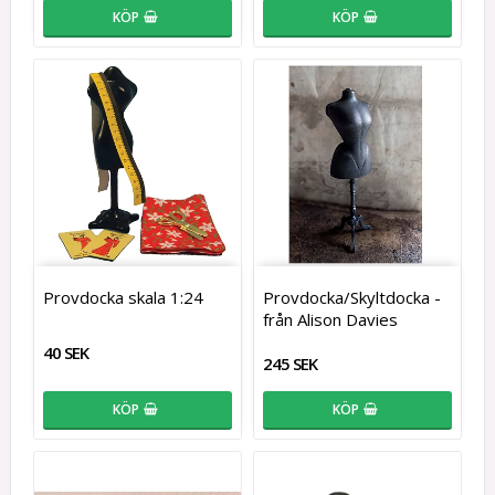
KÖP
KÖP
Provdocka skala 1:24
Provdocka/Skyltdocka -
från Alison Davies
40 SEK
245 SEK
KÖP
KÖP