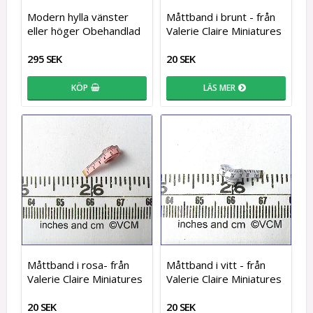
Modern hylla vänster
Måttband i brunt - från
eller höger Obehandlad
Valerie Claire Miniatures
295 SEK
20 SEK
KÖP
LÄS MER
Måttband i rosa- från
Måttband i vitt - från
Valerie Claire Miniatures
Valerie Claire Miniatures
20 SEK
20 SEK