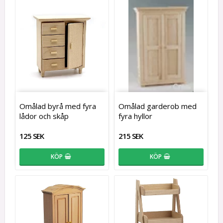
Omålad byrå med fyra
Omålad garderob med
lådor och skåp
fyra hyllor
125 SEK
215 SEK
KÖP
KÖP