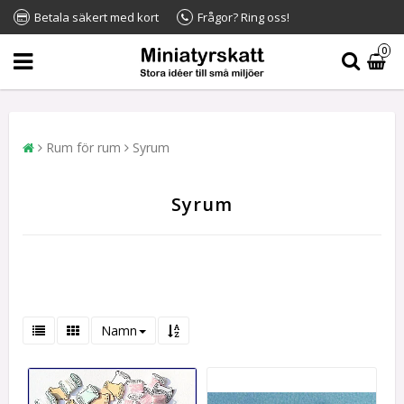
Betala säkert med kort
Frågor? Ring oss!
0
Rum för rum
Syrum
Syrum
Namn