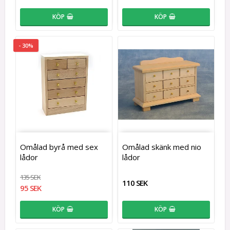
KÖP
KÖP
- 30%
Omålad byrå med sex
Omålad skänk med nio
lådor
lådor
135 SEK
110 SEK
95 SEK
KÖP
KÖP