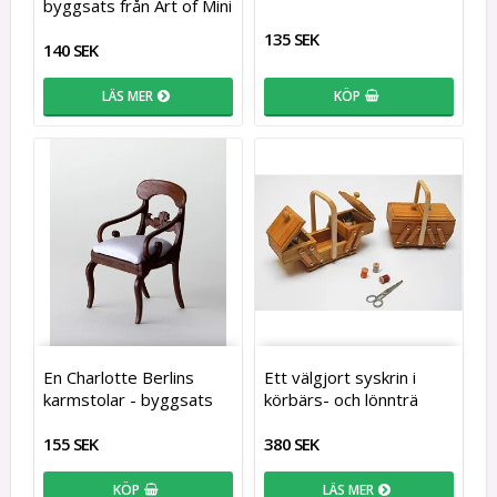
byggsats från Art of Mini
135 SEK
140 SEK
LÄS MER
KÖP
En Charlotte Berlins
Ett välgjort syskrin i
karmstolar - byggsats
körbärs- och lönnträ
155 SEK
380 SEK
KÖP
LÄS MER