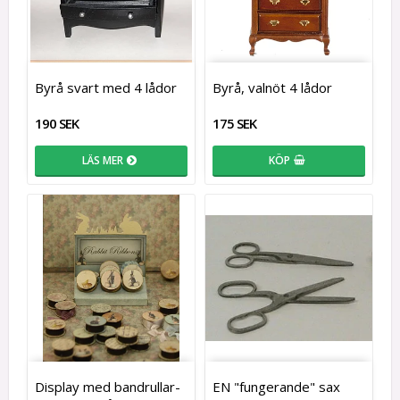
Byrå svart med 4 lådor
Byrå, valnöt 4 lådor
190 SEK
175 SEK
LÄS MER
KÖP
Display med bandrullar-
EN "fungerande" sax