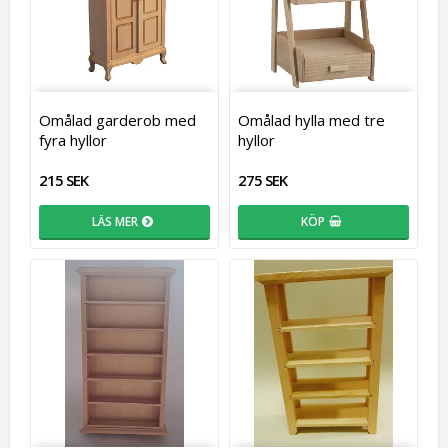
Omålad garderob med
Omålad hylla med tre
fyra hyllor
hyllor
215 SEK
275 SEK
LÄS MER
KÖP