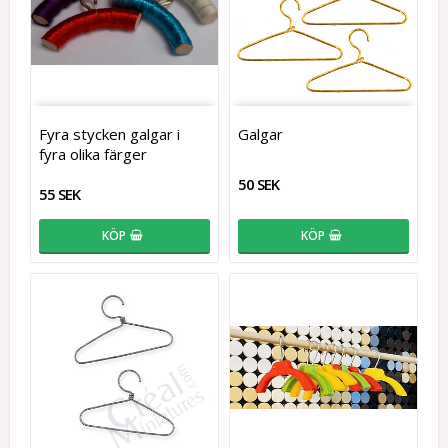
Fyra stycken galgar i
Galgar
fyra olika färger
50 SEK
55 SEK
KÖP
KÖP