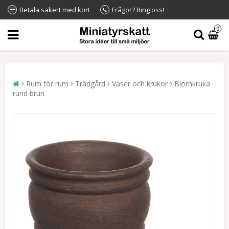
Betala säkert med kort
Frågor? Ring oss!
0
Rum för rum
Trädgård
Vaser och krukor
Blomkruka
rund brun