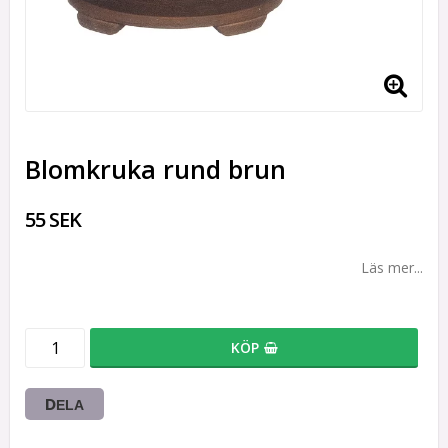
Blomkruka rund brun
55 SEK
Läs mer...
KÖP
DELA