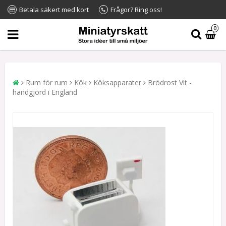
Betala säkert med kort
Frågor? Ring oss!
0
Rum för rum
Kök
Köksapparater
Brödrost Vit -
handgjord i England