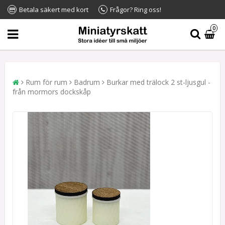
Betala säkert med kort
Frågor? Ring oss!
0
Rum för rum
Badrum
Burkar med trälock 2 st-ljusgul -
från mormors dockskåp