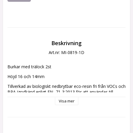
Beskrivning
Art.nr: MI-0819-1D
Burkar med trälock 2st 
Höjd 16 och 14mm
Tillverkad av biologiskt nedbrytbar eco-resin fri från VOCs och 
BPA (godkänd enligt EN -71-3:2013 för att användas till 
leksaker).
Visa mer
Tillverkad av
 Mormors Dockskåp
 -Elin Påhls.