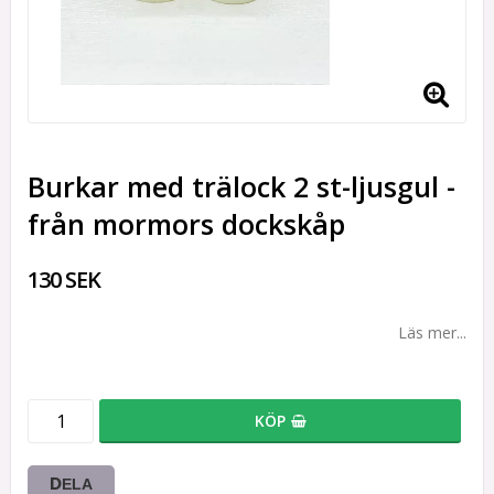
Burkar med trälock 2 st-ljusgul -
från mormors dockskåp
130 SEK
Läs mer...
KÖP
DELA