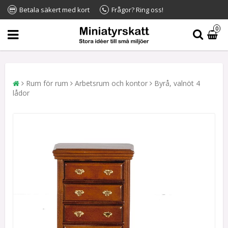
Betala säkert med kort
Frågor? Ring oss!
0
Rum för rum
Arbetsrum och kontor
Byrå, valnöt 4
lådor