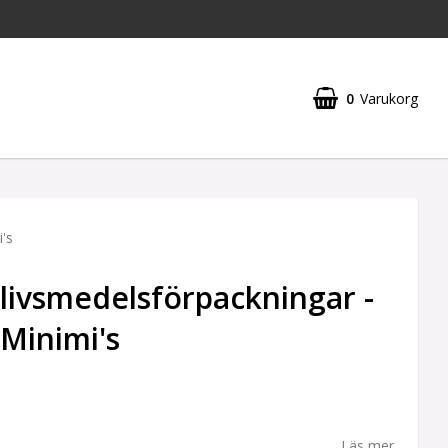
0
Varukorg
i's
livsmedelsförpackningar -
 Minimi's
Läs mer...