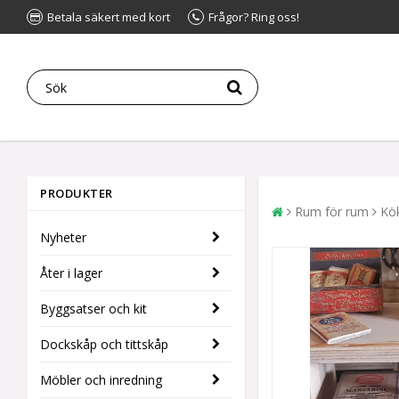
Betala säkert med kort
Frågor? Ring oss!
PRODUKTER
Rum för rum
Kö
Nyheter
Åter i lager
Byggsatser och kit
Dockskåp och tittskåp
Möbler och inredning