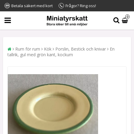
Betala säkert med kort
Frågor? Ring oss!
0
Rum för rum
Kök
Porslin, Bestick och knivar
En
tallrik, gul med grön kant, kockum