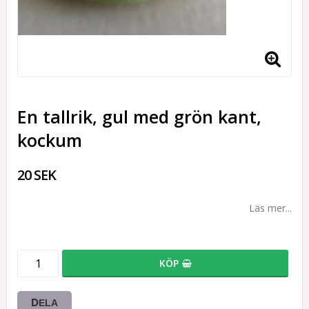
En tallrik, gul med grön kant,
kockum
20 SEK
Läs mer...
KÖP
DELA