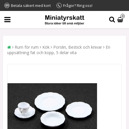
Betala säkert med kort
Frågor? Ring oss!
0
Rum för rum
Kök
Porslin, Bestick och knivar
En
uppsättning fat och kopp, 5 delar vita