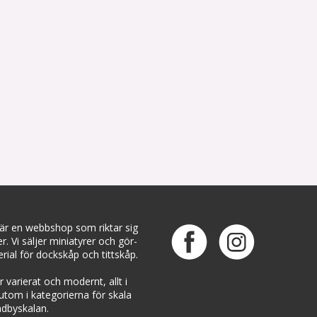
 är en webbshop som riktar sig
ter. Vi säljer miniatyrer och gör-
rial för dockskåp och tittskåp.
 varierat och modernt, allt i
rutom i kategorierna för skala
dbyskalan.