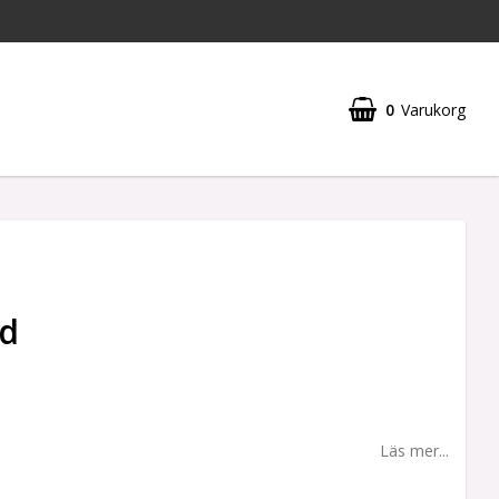
0
Varukorg
ad
Läs mer...