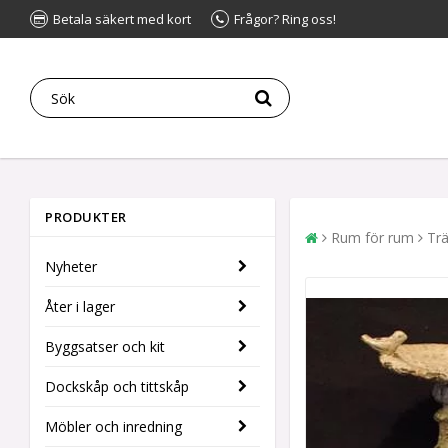
Betala säkert med kort
Frågor? Ring oss!
PRODUKTER
Rum för rum
Tr
Nyheter
Åter i lager
Byggsatser och kit
Dockskåp och tittskåp
Möbler och inredning