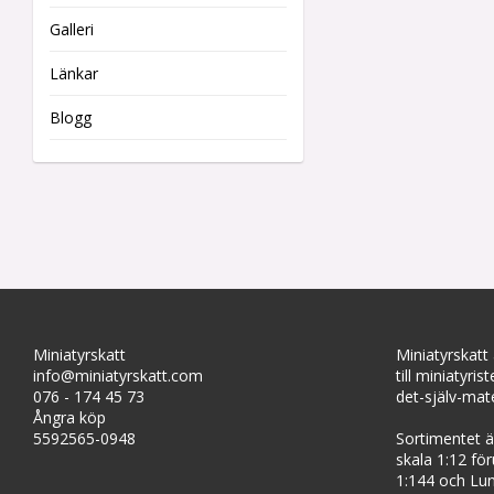
Galleri
Länkar
Blogg
Miniatyrskatt
Miniatyrskatt
info@miniatyrskatt.com
till miniatyris
076 - 174 45 73
det-själv-mate
Ångra köp
5592565-0948
Sortimentet är
skala 1:12 fö
1:144 och Lun