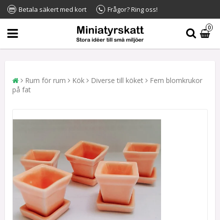
Betala säkert med kort
Frågor? Ring oss!
0
Rum för rum
Kök
Diverse till köket
Fem blomkrukor
på fat