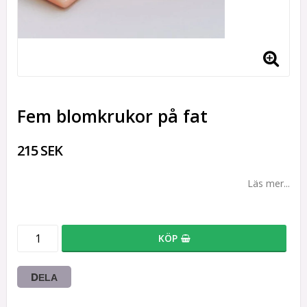
Fem blomkrukor på fat
215 SEK
Läs mer...
KÖP
DELA