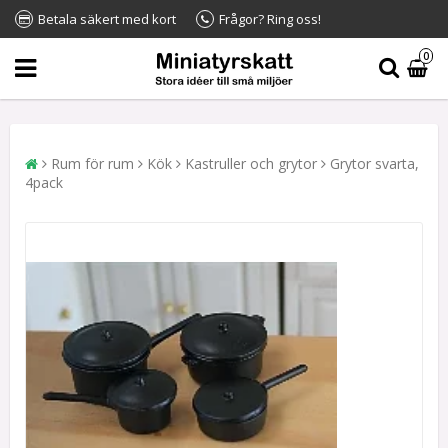
Betala säkert med kort
Frågor? Ring oss!
0
Rum för rum
Kök
Kastruller och grytor
Grytor svarta,
4pack