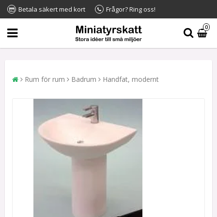
Betala säkert med kort
Frågor? Ring oss!
0
Rum för rum
Badrum
Handfat, modernt