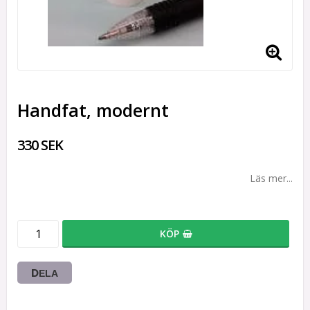
Handfat, modernt
330 SEK
Läs mer...
KÖP
DELA