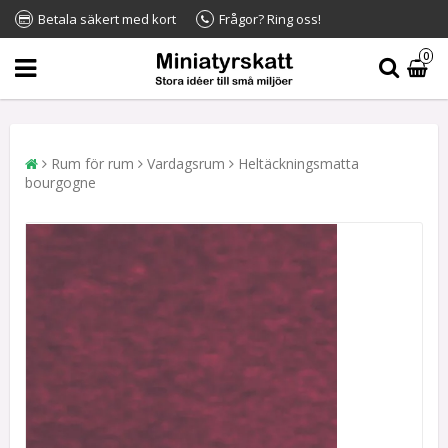
Betala säkert med kort
Frågor? Ring oss!
0
Rum för rum
Vardagsrum
Heltäckningsmatta
bourgogne