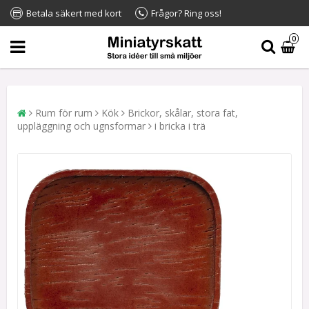
Betala säkert med kort
Frågor? Ring oss!
0
Rum för rum
Kök
Brickor, skålar, stora fat,
uppläggning och ugnsformar
i bricka i trä