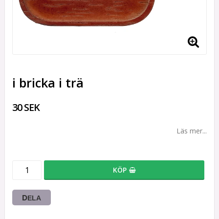
i bricka i trä
30 SEK
Läs mer...
KÖP
DELA