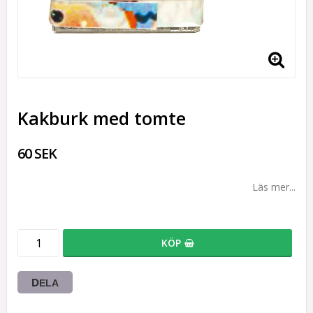
Kakburk med tomte
60 SEK
Läs mer...
KÖP
DELA