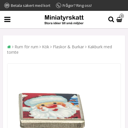
Betala säkert med kort
Frågor? Ring oss!
0
Rum för rum
Kök
Flaskor & Burkar
Kakburk med
tomte