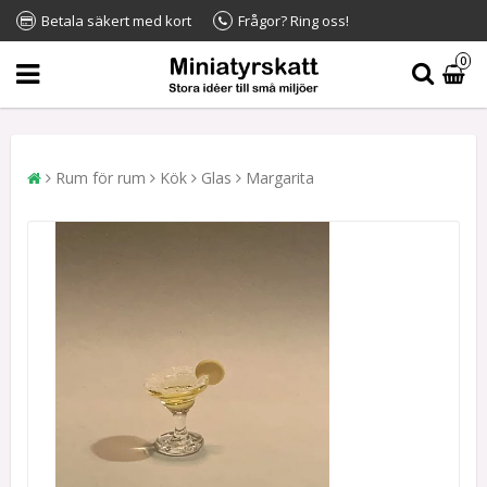
Betala säkert med kort
Frågor? Ring oss!
0
Rum för rum
Kök
Glas
Margarita