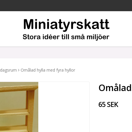
rdagsrum
Omålad hylla med fyra hyllor
Omålad 
65 SEK