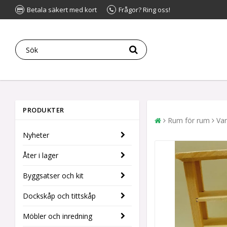
Betala säkert med kort
Frågor? Ring oss!
PRODUKTER
Rum för rum
Va
Nyheter
Åter i lager
Byggsatser och kit
Dockskåp och tittskåp
Möbler och inredning