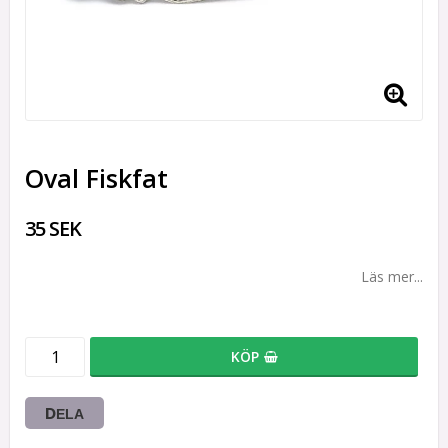
Oval Fiskfat
35 SEK
Läs mer...
KÖP
DELA