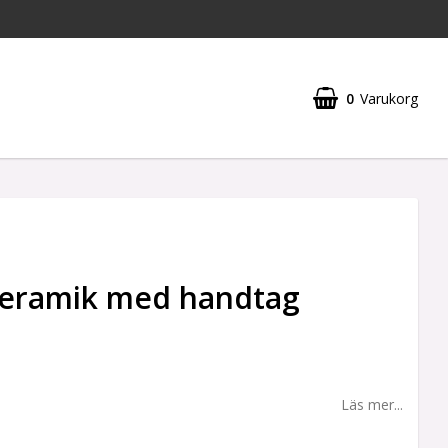
0
Varukorg
Din varukorg är tom
keramik med handtag
Läs mer...