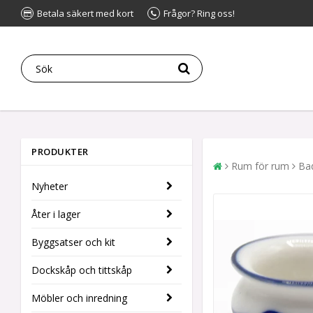
Betala säkert med kort
Frågor? Ring oss!
PRODUKTER
Rum för rum
Ba
Nyheter
Åter i lager
Byggsatser och kit
Dockskåp och tittskåp
Möbler och inredning