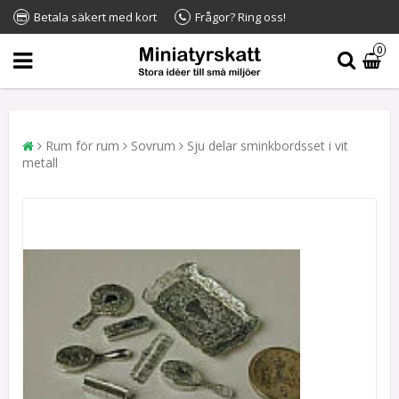
Betala säkert med kort
Frågor? Ring oss!
0
Rum för rum
Sovrum
Sju delar sminkbordsset i vit
metall