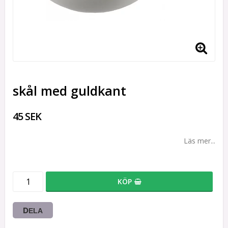
skål med guldkant
45 SEK
Läs mer...
KÖP
DELA