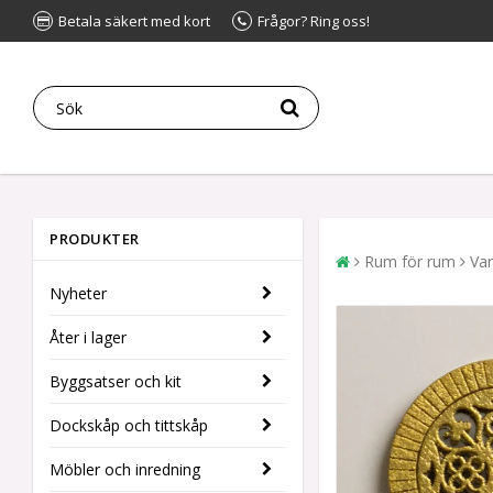
Betala säkert med kort
Frågor? Ring oss!
PRODUKTER
Rum för rum
Va
Nyheter
Åter i lager
Byggsatser och kit
Dockskåp och tittskåp
Möbler och inredning