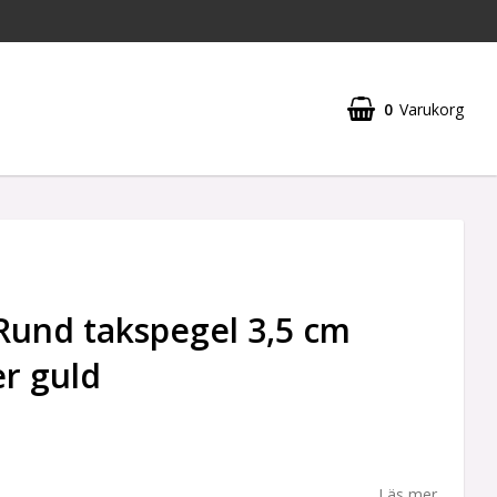
0
Varukorg
Rund takspegel 3,5 cm
r guld
Läs mer...