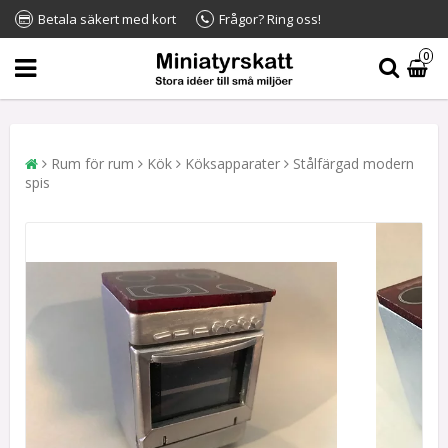
Betala säkert med kort
Frågor? Ring oss!
0
Rum för rum
Kök
Köksapparater
Stålfärgad modern
spis