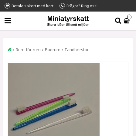
Betala säkert med kort
Frågor? Ring oss!
0
Rum för rum
Badrum
Tandborstar