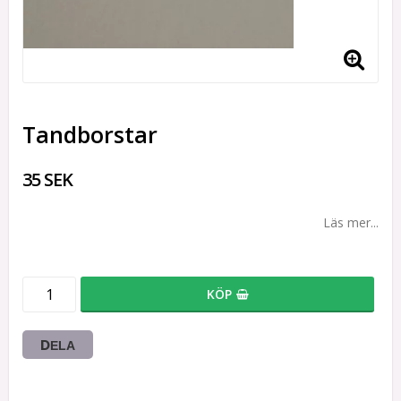
Tandborstar
35 SEK
Läs mer...
KÖP
DELA