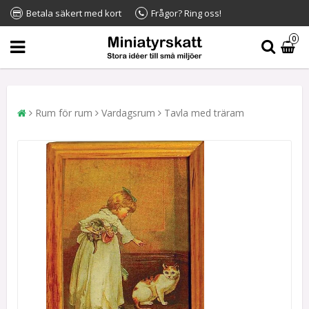
Betala säkert med kort
Frågor? Ring oss!
0
Rum för rum
Vardagsrum
Tavla med träram