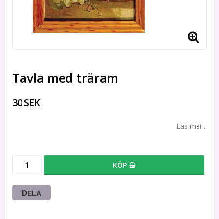
Tavla med träram
30 SEK
Läs mer...
KÖP
DELA