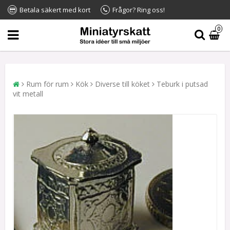
Betala säkert med kort
Frågor? Ring oss!
0
Rum för rum
Kök
Diverse till köket
Teburk i putsad
vit metall