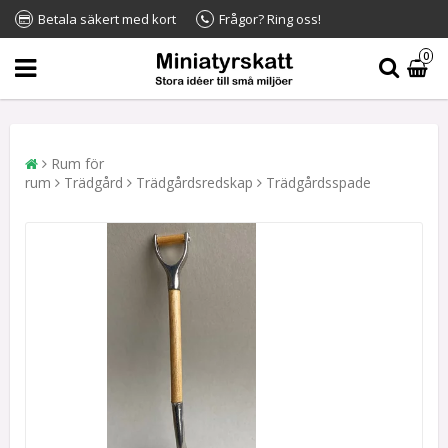
Betala säkert med kort
Frågor? Ring oss!
0
Rum för
rum
Trädgård
Trädgårdsredskap
Trädgårdsspade