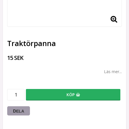
Traktörpanna
15 SEK
Läs mer...
KÖP
DELA