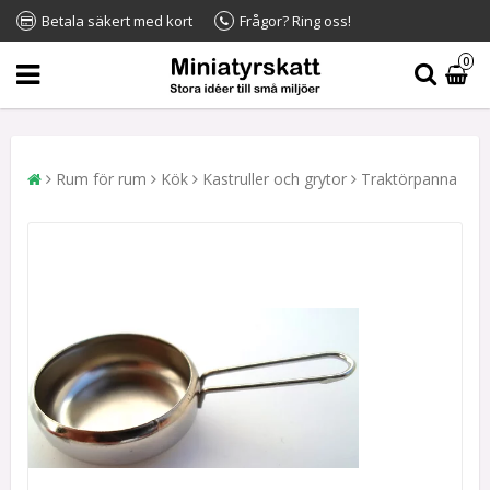
Betala säkert med kort
Frågor? Ring oss!
0
Rum för rum
Kök
Kastruller och grytor
Traktörpanna