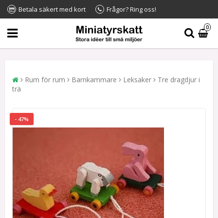
Betala säkert med kort
Frågor? Ring oss!
0
Rum för rum
Barnkammare
Leksaker
Tre dragdjur i
trä
- 47%