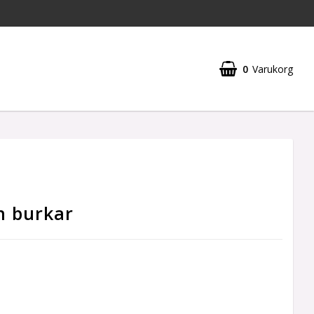
0
Varukorg
Din varukorg är tom
h burkar