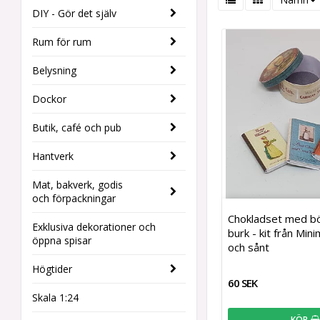
DIY - Gör det själv
Rum för rum
Belysning
Dockor
Butik, café och pub
Hantverk
Mat, bakverk, godis
och förpackningar
Chokladset med b
Exklusiva dekorationer och
burk - kit från Min
öppna spisar
och sånt
Högtider
60 SEK
Skala 1:24
KÖP