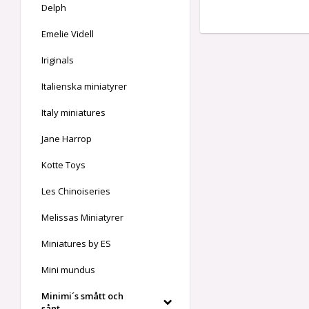
Delph
Emelie Videll
Iriginals
Italienska miniatyrer
Italy miniatures
Jane Harrop
Kotte Toys
Les Chinoiseries
Melissas Miniatyrer
Miniatures by ES
Mini mundus
Minimi´s smått och
sånt