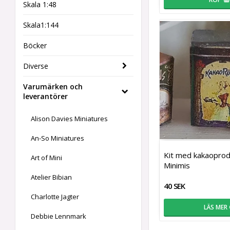
Skala 1:48
Skala1:144
Böcker
Diverse
Varumärken och
leverantörer
Alison Davies Miniatures
An-So Miniatures
Kit med kakaoprodu
Art of Mini
Minimis
Atelier Bibian
40 SEK
Charlotte Jagter
LÄS MER
Debbie Lennmark