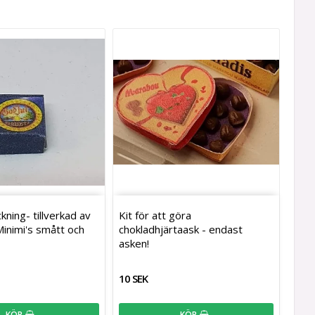
kning- tillverkad av
Kit för att göra
Minimi's smått och
chokladhjärtaask - endast
asken!
10 SEK
KÖP
KÖP