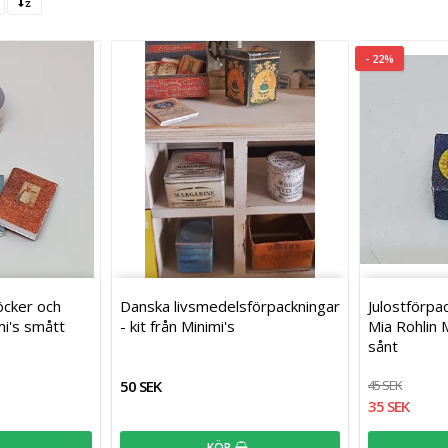
- 22%
öcker och
Danska l­i­v­s­m­e­d­e­l­s­f­ö­r­p­a­c­k­n­i­n­g­a­r
Julostförpac
imi's smått
- kit från Minimi's
Mia Rohlin 
sånt
50 SEK
45 SEK
35 SEK
KÖP