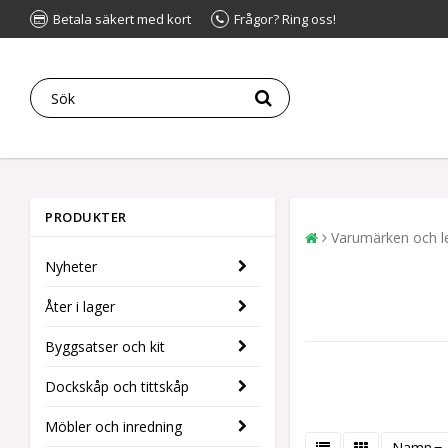
Betala säkert med kort
Frågor? Ring oss!
PRODUKTER
Varumärken och l
Nyheter
Åter i lager
Byggsatser och kit
Dockskåp och tittskåp
Möbler och inredning
Namn