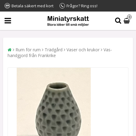
Betala säkert med kort
Frågor? Ring oss!
0
Rum för rum
Trädgård
Vaser och krukor
Vas-
handgjord från Frankrike